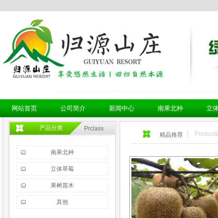
网站首页
公司简介
新闻中心
南果北种
立
网站首页
公司简介
新闻中心
南果北种
立
产品分类
Prclass
Products
精品推荐
南果北种
立体草莓
果树苗木
其他