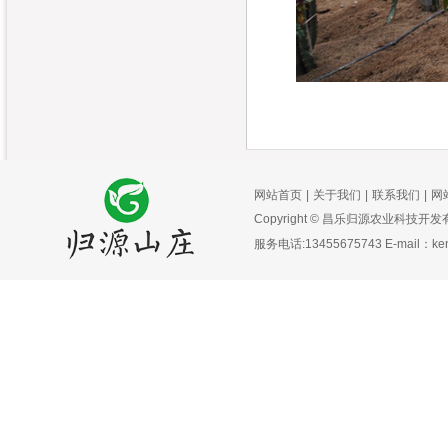
网站首页
|
关于我们
|
联系我们
|
网
Copyright © 昌乐归源农业科技开
服务电话:13455675743 E-mail：k